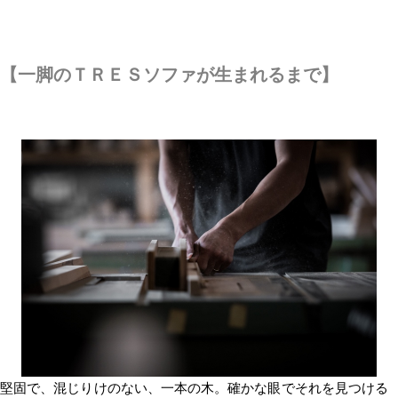
【一脚のＴＲＥＳソファが生まれるまで】
堅固で、混じりけのない、一本の木。確かな眼でそれを見つける